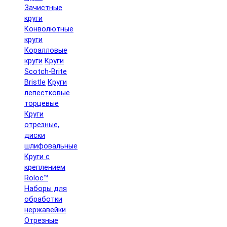
Зачистные
круги
Конволютные
круги
Коралловые
круги
Круги
Scotch-Brite
Bristle
Круги
лепестковые
торцевые
Круги
отрезные,
диски
шлифовальные
Круги с
креплением
Roloc™
Наборы для
обработки
нержавейки
Отрезные