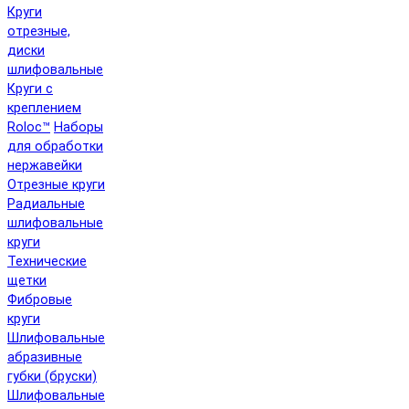
Круги
отрезные,
диски
шлифовальные
Круги с
креплением
Roloc™
Наборы
для обработки
нержавейки
Отрезные круги
Радиальные
шлифовальные
круги
Технические
щетки
Фибровые
круги
Шлифовальные
абразивные
губки (бруски)
Шлифовальные