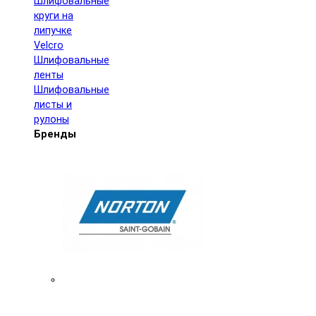
Шлифовальные
круги на
липучке
Velcro
Шлифовальные
ленты
Шлифовальные
листы и
рулоны
Бренды