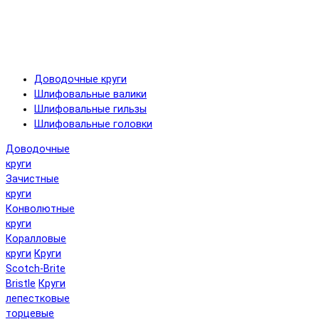
Доводочные круги
Шлифовальные валики
Шлифовальные гильзы
Шлифовальные головки
Доводочные
круги
Зачистные
круги
Конволютные
круги
Коралловые
круги
Круги
Scotch-Brite
Bristle
Круги
лепестковые
торцевые