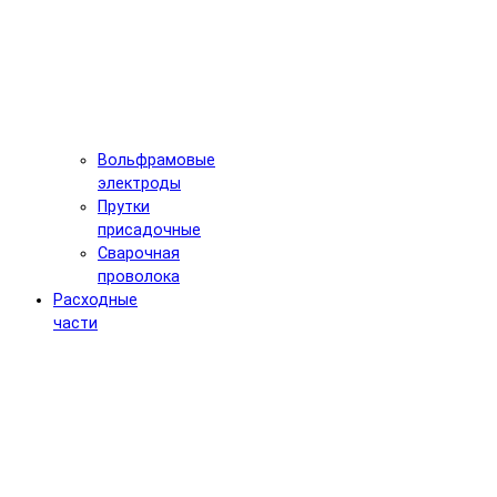
Вольфрамовые
электроды
Прутки
присадочные
Сварочная
проволока
Расходные
части