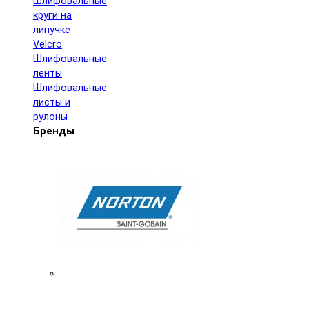
Шлифовальные
круги на
липучке
Velcro
Шлифовальные
ленты
Шлифовальные
листы и
рулоны
Бренды