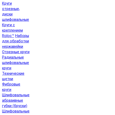
Круги
отрезные,
диски
шлифовальные
Круги с
креплением
Roloc™
Наборы
для обработки
нержавейки
Отрезные круги
Радиальные
шлифовальные
круги
Технические
щетки
Фибровые
круги
Шлифовальные
абразивные
губки (бруски)
Шлифовальные