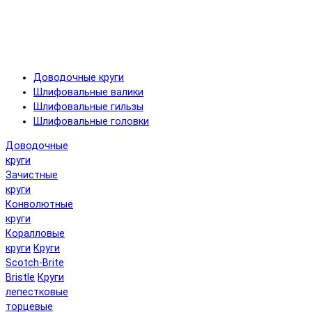
Доводочные круги
Шлифовальные валики
Шлифовальные гильзы
Шлифовальные головки
Доводочные
круги
Зачистные
круги
Конволютные
круги
Коралловые
круги
Круги
Scotch-Brite
Bristle
Круги
лепестковые
торцевые