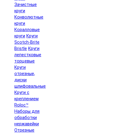
Зачистные
круги
Конволютные
круги
Коралловые
круги
Круги
Scotch-Brite
Bristle
Круги
лепестковые
торцевые
Круги
отрезные,
диски
шлифовальные
Круги с
креплением
Roloc™
Наборы для
обработки
нержавейки
Отрезные