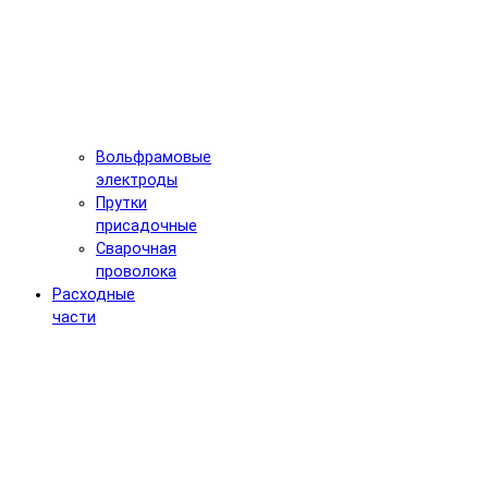
Вольфрамовые
электроды
Прутки
присадочные
Сварочная
проволока
Расходные
части