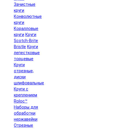
Зачистные
круги
Конволютные
круги
Коралловые
круги
Круги
Scotch-Brite
Bristle
Круги
лепестковые
торцевые
Круги
отрезные,
диски
шлифовальные
Круги с
креплением
Roloc™
Наборы для
обработки
нержавейки
Отрезные