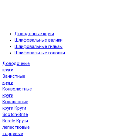
Доводочные круги
Шлифовальные валики
Шлифовальные гильзы
Шлифовальные головки
Доводочные
круги
Зачистные
круги
Конволютные
круги
Коралловые
круги
Круги
Scotch-Brite
Bristle
Круги
лепестковые
торцевые