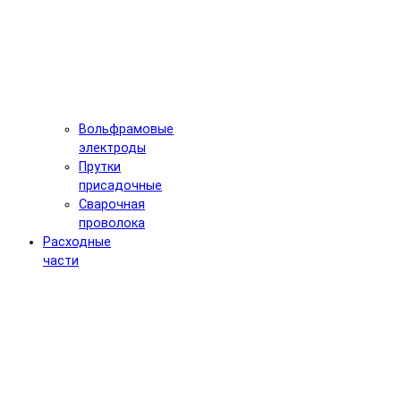
Вольфрамовые
электроды
Прутки
присадочные
Сварочная
проволока
Расходные
части