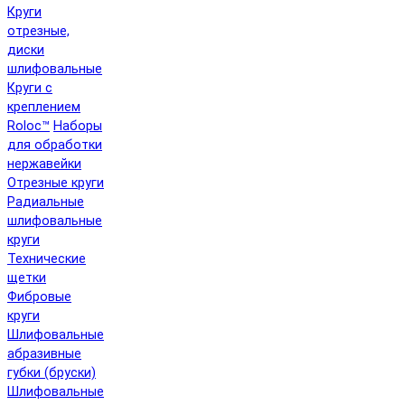
Круги
отрезные,
диски
шлифовальные
Круги с
креплением
Roloc™
Наборы
для обработки
нержавейки
Отрезные круги
Радиальные
шлифовальные
круги
Технические
щетки
Фибровые
круги
Шлифовальные
абразивные
губки (бруски)
Шлифовальные