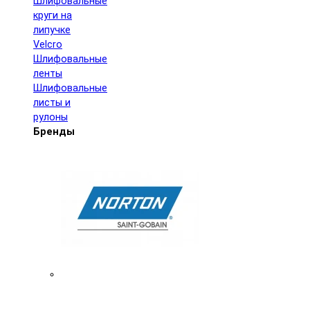
Шлифовальные
круги на
липучке
Velcro
Шлифовальные
ленты
Шлифовальные
листы и
рулоны
Бренды